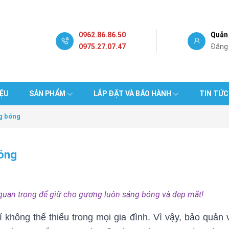
0962.86.86.50
Quản 
0975.27.07.47
Đăng
IỆU
SẢN PHẨM
LẮP ĐẶT VÀ BẢO HÀNH
TIN TỨC
g bóng
bóng
 quan trọng để giữ cho gương luôn sáng bóng và đẹp mắt!
 không thể thiếu trong mọi gia đình. Vì vậy, bảo quản