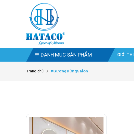
DANH MỤC SẢN PHẨM
GIỚI TH
Trang chủ
#GươngĐứngSalon