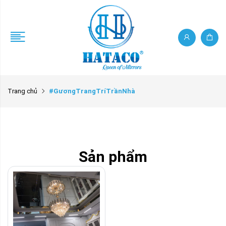
Trang chủ
#GươngTrangTríTrầnNhà
Sản phẩm