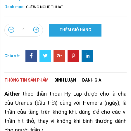
Danh mục:
GƯƠNG NGHỆ THUẬT
THÊM GIỎ HÀNG
Chia sẻ:
THÔNG TIN SẢN PHẨM
BÌNH LUẬN
ĐÁNH GIÁ
Aither
theo thần thoại Hy Lạp được cho là cha
của Uranus (bầu trời) cùng với Hemera (ngày), là
thần của tầng trên không khí, dùng để cho các vị
thần hít thở, thay vì không khí bình thường dành
cho người trần./