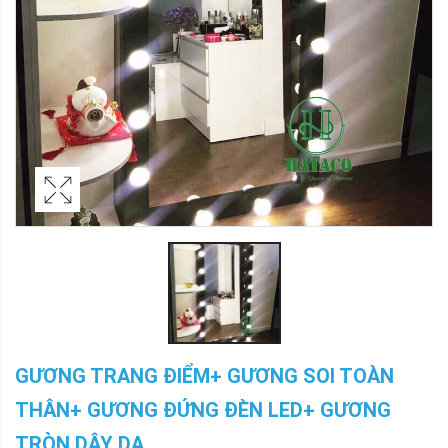
GƯƠNG TRANG ĐIỂM+ GƯƠNG SOI TOÀN
THÂN+ GƯƠNG ĐỨNG ĐÈN LED+ GƯƠNG
TRÒN DÂY DA