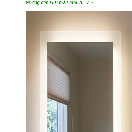
Gương đèn LED mẫu mới 2017 ./