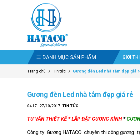
DANH MỤC SẢN PHẨM
GIỚI TH
Trang chủ
Tin tức
Gương đèn Led nhà tắm đẹp giá r
Gương đèn Led nhà tắm đẹp giá rẻ
04:17 - 27/10/2017
TIN TỨC
TƯ VẤN THIẾT KẾ * LẮP ĐẶT GƯƠNG KÍNH
*
GƯƠN
Công ty Gương HATACO chuyên thi công gương tại 